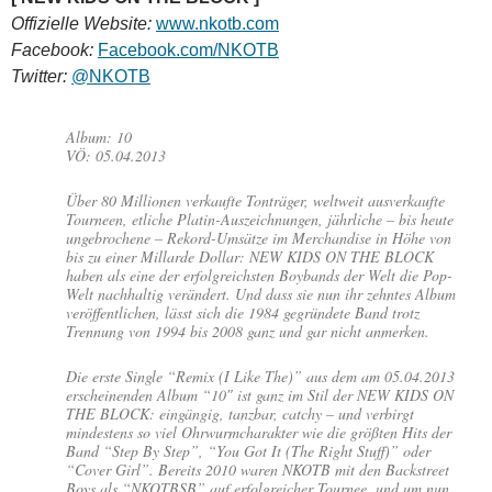
Offizielle Website:
www.nkotb.com
Facebook:
Facebook.com/NKOTB
Twitter:
@NKOTB
Album: 10
VÖ: 05.04.2013
Über 80 Millionen verkaufte Tonträger, weltweit ausverkaufte
Tourneen, etliche Platin-Auszeichnungen, jährliche – bis heute
ungebrochene – Rekord-Umsätze im Merchandise in Höhe von
bis zu einer Millarde Dollar: NEW KIDS ON THE BLOCK
haben als eine der erfolgreichsten Boybands der Welt die Pop-
Welt nachhaltig verändert. Und dass sie nun ihr zehntes Album
veröffentlichen, lässt sich die 1984 gegründete Band trotz
Trennung von 1994 bis 2008 ganz und gar nicht anmerken.
Die erste Single “Remix (I Like The)” aus dem am 05.04.2013
erscheinenden Album “10″ ist ganz im Stil der NEW KIDS ON
THE BLOCK: eingängig, tanzbar, catchy – und verbirgt
mindestens so viel Ohrwurmcharakter wie die größten Hits der
Band “Step By Step”, “You Got It (The Right Stuff)” oder
“Cover Girl”. Bereits 2010 waren NKOTB mit den Backstreet
Boys als “NKOTBSB” auf erfolgreicher Tournee, und um nun