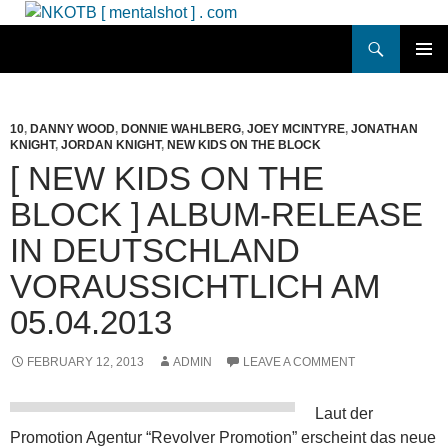
Skip
to
Search
NKOTB [ mentalshot ] . com
content
PRIMAR
MENU
10
,
DANNY WOOD
,
DONNIE WAHLBERG
,
JOEY MCINTYRE
,
JONATHAN
KNIGHT
,
JORDAN KNIGHT
,
NEW KIDS ON THE BLOCK
[ NEW KIDS ON THE
BLOCK ] ALBUM-RELEASE
IN DEUTSCHLAND
VORAUSSICHTLICH AM
05.04.2013
FEBRUARY 12, 2013
ADMIN
LEAVE A COMMENT
Laut der
Promotion Agentur “Revolver Promotion” erscheint das neue