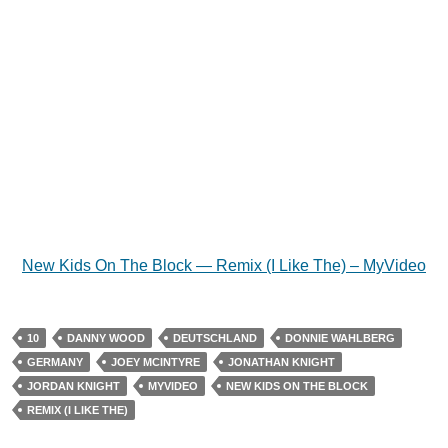
New Kids On The Block — Remix (I Like The) – MyVideo
10
DANNY WOOD
DEUTSCHLAND
DONNIE WAHLBERG
GERMANY
JOEY MCINTYRE
JONATHAN KNIGHT
JORDAN KNIGHT
MYVIDEO
NEW KIDS ON THE BLOCK
REMIX (I LIKE THE)