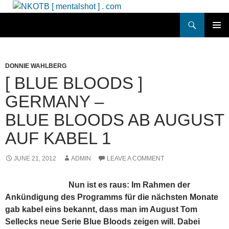
Skip
to
Search
NKOTB [ mentalshot ] . com
content
PRIMAR
MENU
DONNIE WAHLBERG
[ BLUE BLOODS ]
GERMANY –
BLUE BLOODS AB AUGUST
AUF KABEL 1
JUNE 21, 2012
ADMIN
LEAVE A COMMENT
Nun ist es raus: Im Rahmen der
Ankündigung des Programms für die nächsten Monate
gab kabel eins bekannt, dass man im August Tom
Sellecks neue Serie Blue Bloods zeigen will. Dabei