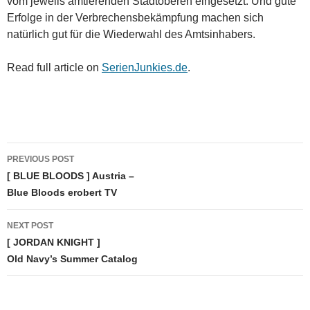
vom jeweils amtierenden Stadtoberen eingesetzt. Und gute
Erfolge in der Verbrechensbekämpfung machen sich
natürlich gut für die Wiederwahl des Amtsinhabers.
Read full article on
SerienJunkies.de
.
Post
PREVIOUS POST
navigation
[ BLUE BLOODS ] Austria –
Blue Bloods erobert TV
NEXT POST
[ JORDAN KNIGHT ]
Old Navy’s Summer Catalog