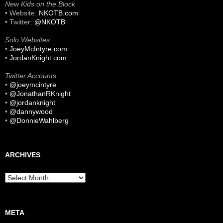
New Kids on the Block
• Website:
NKOTB.com
• Twitter:
@NKOTB
Solo Websites
•
JoeyMcIntyre.com
•
JordanKnight.com
Twitter Accounts
•
@joeymcintyre
•
@JonathanRKnight
•
@jordanknight
•
@dannywood
•
@DonnieWahlberg
ARCHIVES
Archives
META