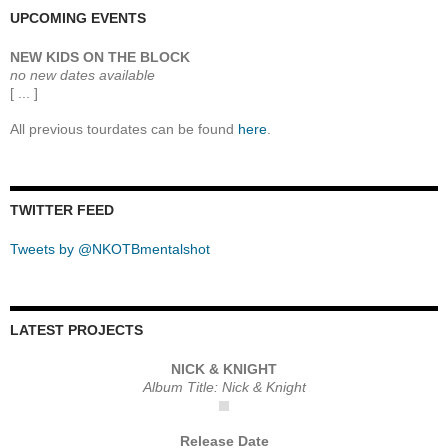
UPCOMING EVENTS
NEW KIDS ON THE BLOCK
no new dates available
[ ... ]
All previous tourdates can be found
here
.
TWITTER FEED
Tweets by @NKOTBmentalshot
LATEST PROJECTS
NICK & KNIGHT
Album Title: Nick & Knight
Release Date