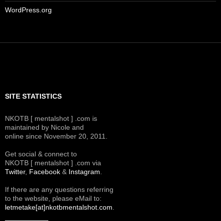
WordPress.org
SITE STATISTICS
NKOTB [ mentalshot ] .com is
maintained by Nicole and
online since November 20, 2011.
Get social & connect to
NKOTB [ mentalshot ] .com via
Twitter
,
Facebook
&
Instagram
.
If there are any questions referring
to the website, please eMail to:
letmetake[at]nkotbmentalshot.com
.