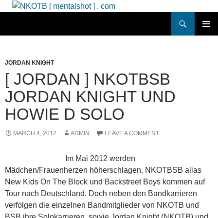
Skip
to
Search
NKOTB [ mentalshot ] . com
content
PRIMAR
MENU
JORDAN KNIGHT
[ JORDAN ] NKOTBSB
JORDAN KNIGHT UND
HOWIE D SOLO
MARCH 4, 2012
ADMIN
LEAVE A COMMENT
Im Mai 2012 werden
Mädchen/Frauenherzen höherschlagen. NKOTBSB alias
New Kids On The Block und Backstreet Boys kommen auf
Tour nach Deutschland. Doch neben den Bandkarrieren
verfolgen die einzelnen Bandmitglieder von NKOTB und
BSB ihre Solokarrieren, sowie Jordan Knight (NKOTB) und