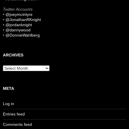
Twitter Accounts
•
@joeymcintyre
•
@JonathanRKnight
•
@jordanknight
•
@dannywood
•
@DonnieWahlberg
ARCHIVES
Archives
META
Log in
Entries feed
Comments feed