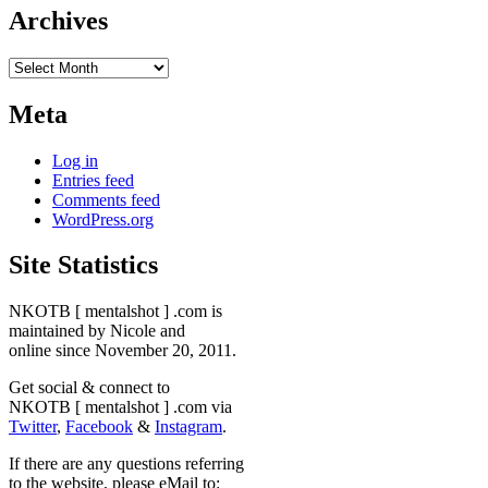
Archives
Archives
Meta
Log in
Entries feed
Comments feed
WordPress.org
Site Statistics
NKOTB [ mentalshot ] .com is
maintained by Nicole and
online since November 20, 2011.
Get social & connect to
NKOTB [ mentalshot ] .com via
Twitter
,
Facebook
&
Instagram
.
If there are any questions referring
to the website, please eMail to: