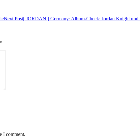
le
Next Post
[ JORDAN ] Germany: Album-Check: Jordan Knight und 
*
me I comment.