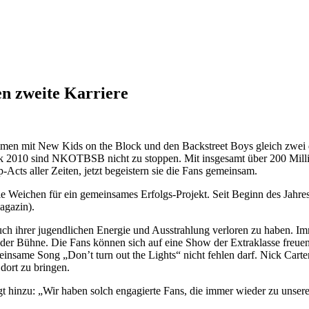
 zweite Karriere
men mit New Kids on the Block und den Backstreet Boys gleich zwei d
York 2010 sind NKOTBSB nicht zu stoppen. Mit insgesamt über 200 Mil
Acts aller Zeiten, jetzt begeistern sie die Fans gemeinsam.
eichen für ein gemeinsames Erfolgs-Projekt. Seit Beginn des Jahres to
agazin).
ihrer jugendlichen Energie und Ausstrahlung verloren zu haben. Imm
der Bühne. Die Fans können sich auf eine Show der Extraklasse freuen
nsame Song „Don’t turn out the Lights“ nicht fehlen darf. Nick Carter
dort zu bringen.
nzu: „Wir haben solch engagierte Fans, die immer wieder zu unsere