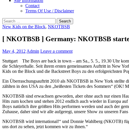
Site Information
Contact
Terms Of Use / Disclaimer
Search
for:
New Kids on the Block
,
NKOTBSB
[ NKOTBSB ] Germany: NKOTBSB starten
May 4, 2012
Admin
Leave a comment
Stuttgart The Boys are back in town – am Sa., 5. 5., 19.30 Uhr kom
die Schleyerhalle. Seit ihrem ersten gemeinsamen Auftritt in New 
Kids on the Block und die Backstreet Boys zu den erfolgreichsten Pop-
Ein Überraschungsauftritt 2010 als NKOTBSB in New York stellte die W
zählten in den USA zu den „heißesten Tickets des Sommers“ (OK! M
NKOTBSB sind erwachsen geworden, aber ohne auch nur einen Hauch 
Hits zum kochen und stehen 2012 endlich auch wieder in Europa auf 
Boys natürlich ihre größten Hits performen werden und auch der gemei
Zuhause, daher sind wir alle aufgeregt, unsere Show zu unseren Fans 
NKOTBSB wird international!“ und Donnie Wahlberg (NKOTB) fügt hi
uns dort zu sehen, jetzt kommen wir zu ihnen.“