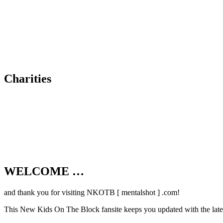
Charities
WELCOME …
Your source on everything New Kids On T
and thank you for visiting NKOTB [ mentalshot ] .com!
This New Kids On The Block fansite keeps you updated with the latest