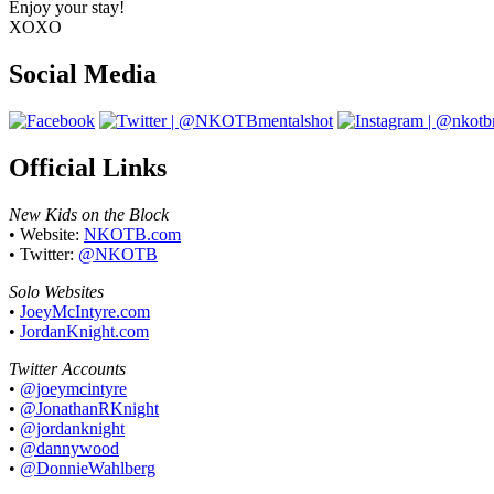
Enjoy your stay!
XOXO
Social Media
Official Links
New Kids on the Block
• Website:
NKOTB.com
• Twitter:
@NKOTB
Solo Websites
•
JoeyMcIntyre.com
•
JordanKnight.com
Twitter Accounts
•
@joeymcintyre
•
@JonathanRKnight
•
@jordanknight
•
@dannywood
•
@DonnieWahlberg