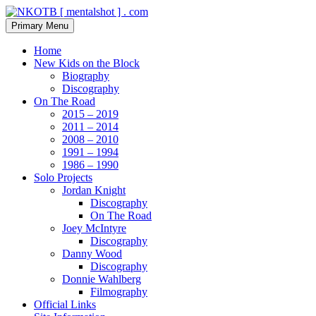
Skip
to
Search
Primary Menu
content
NKOTB [ mentalshot ] . com
Home
New Kids on the Block
Biography
Discography
On The Road
2015 – 2019
2011 – 2014
2008 – 2010
1991 – 1994
1986 – 1990
Solo Projects
Jordan Knight
Discography
On The Road
Joey McIntyre
Discography
Danny Wood
Discography
Donnie Wahlberg
Filmography
Official Links